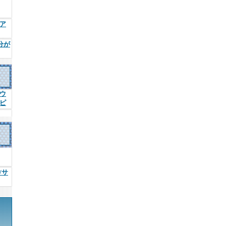
ア
分が
ウ
ピ
/サ