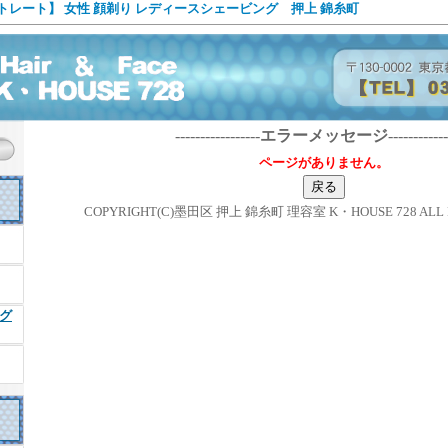
トレート】 女性 顔剃り レディースシェービング 押上 錦糸町
-----------------
エラーメッセージ
------------
ページがありません。
COPYRIGHT(C)墨田区 押上 錦糸町 理容室 K・HOUSE 728 ALL R
グ