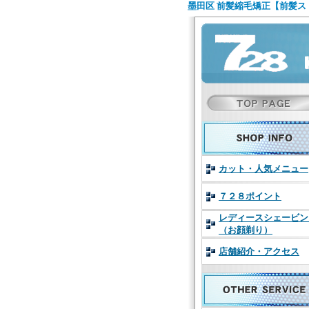
墨田区 前髪縮毛矯正【前髪ス
カット・人気メニュー
７２８ポイント
レディースシェービン
（お顔剃り）
店舗紹介・アクセス