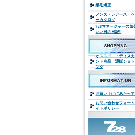
縮毛矯正
メンズ・レデース・ヘ
ーカタログ
728マネージャーの気
いい日の日記!!
オススメ ・ディスカ
ント商品 通販ショッ
ング
お買い上げにあたって
お問い合わせフォーム
イトポリシー