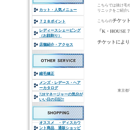
こちらでは抜け毛や
カット・人気メニュー
リニックをご紹介
チケッ
こちらの
７２８ポイント
レディースシェービング
「K・HOUSE
（お顔剃り）
チケットにより
店舗紹介・アクセス
縮毛矯正
メンズ・レデース・ヘア
ーカタログ
東京都
728マネージャーの気分が
いい日の日記!!
オススメ ・ディスカウ
ント商品 通販ショッピ