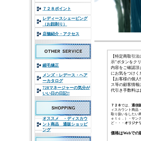
７２８ポイント
レディースシェービング
（お顔剃り）
店舗紹介・アクセス
【特定商取引法
示”ボタンをク
縮毛矯正
内容をご確認頂
にお気をつけく
メンズ・レデース・ヘア
【お客様の個人
ーカタログ
ス等の顧客情報
728マネージャーの気分が
代引き手数料は
いい日の日記!!
７２８
では、
通信
ィスカウント商品
取り扱いをしたい
オススメ ・ディスカウ
ｅｔｃ．）・サン
ど・・・
オリジナ
ント商品 通販ショッピ
ング
価格はWebで