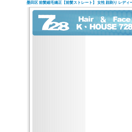
墨田区 前髪縮毛矯正【前髪ストレート】 女性 顔剃り レディ