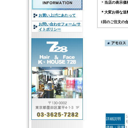
＊
当店の表示価
＊
大変お得な送
お買い上げにあたって
1回のご注文の
お問い合わせフォーム/サ
イトポリシー
アモロス 
詳細説明
価格・容量
1